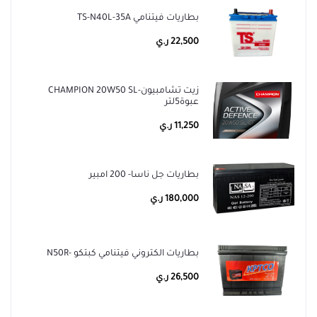
بطاريات فيتنامي TS-N40L-35A
22,500 ر.ي
زيت تشامبيون-CHAMPION 20W50 SL
عبوة5لتر
11,250 ر.ي
بطاريات جل ناسا- 200 امبير
180,000 ر.ي
بطاريات الكتروني فيتنامي كبتكو -N50R
26,500 ر.ي