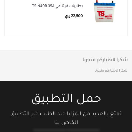
بطاريات فيتنامي TS-N40R-35A
22,500 ر.ي
شكرا لاختياركم متجرنا
شكرا لاختياركم متجرنا
حمل التطبيق
تمتع بالعديد من المزايا عند الطلب عبر التطبيق
الخاص بنا